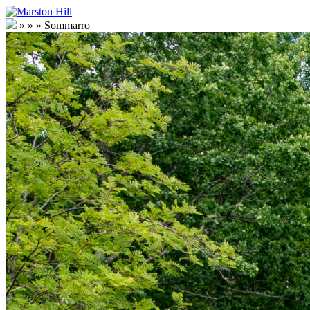
»
»
» Sommarro